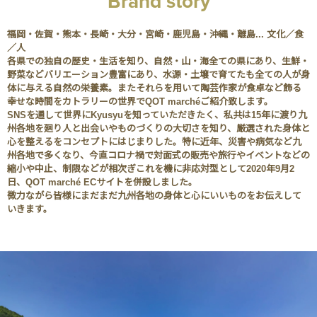
Brand story
福岡・佐賀・熊本・長崎・大分・宮崎・鹿児島・沖縄・離島... 文化／食
／人
各県での独自の歴史・生活を知り、自然・山・海全ての県にあり、生鮮・
野菜などバリエーション豊富にあり、水源・土壌で育てたも全ての人が身
体に与える自然の栄養素。またそれらを用いて陶芸作家が食卓など飾る
幸せな時間をカトラリーの世界でQOT marchéご紹介致します。
SNSを通して世界にKyusyuを知っていただきたく、私共は15年に渡り九
州各地を廻り人と出会いやものづくりの大切さを知り、厳選された身体と
心を整えるをコンセプトにはじまりした。特に近年、災害や病気など九
州各地で多くなり、今直コロナ禍で対面式の販売や旅行やイベントなどの
縮小や中止、制限などが相次ぎこれを機に非応対型として2020年9月2
日、QOT marché ECサイトを併設しました。
微力ながら皆様にまだまだ九州各地の身体と心にいいものをお伝えして
いきます。