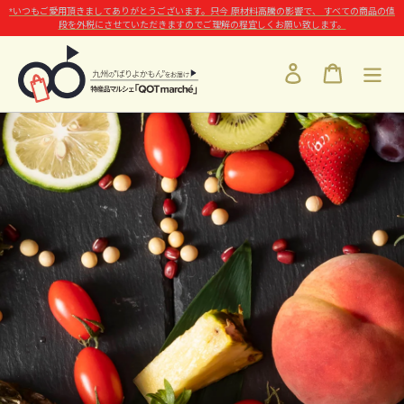
*いつもご愛用頂きましてありがとうございます。只今 原材料高騰の影響で、 すべての商品の値
段を外税にさせていただきますのでご理解の程宜しくお願い致します。
ログイン
カート
コ
ン
テ
ン
ツ
に
ス
キ
ッ
プ
す
る