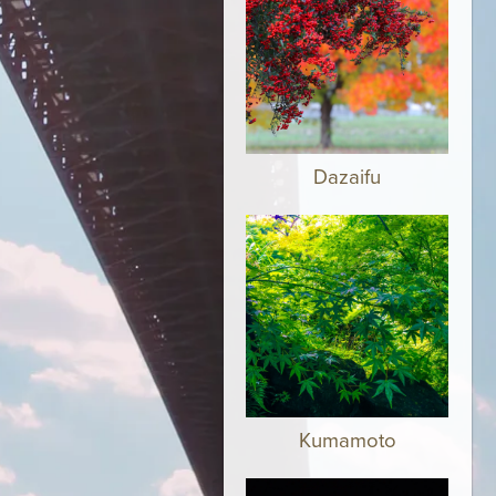
Dazaifu
Kumamoto