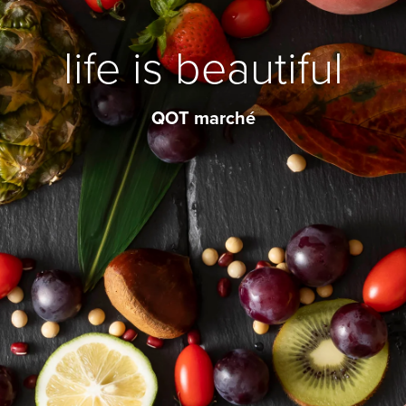
life is beautiful
QOT marché